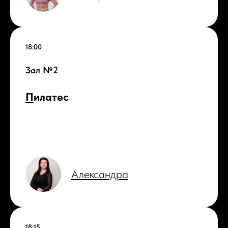
18:00
Зал №2
П
илатес
Александра
18:15